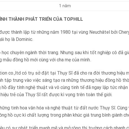
1 năm
 HÌNH THÀNH PHÁT TRIỂN CỦA TOPHILL
n được thành lập từ những năm 1980 tại vùng Neuchâtel bởi Chery
ái họ là Dominic.
 học chuyên ngành thời trang. Nhưng sau khi tốt nghiệp cô đã g
g mẫu đồng hồ mới cùng với cha mẹ của mình.
on co.,ltd có trụ sở đặt tại Thụy Sĩ đã cho ra đời thương hiệu 
nh tập trung vào việc sáng tạo ra những thương hiệu đồng hồ thờ
hồ đầy tính nghệ thuật và vô cùng tinh tế đã ngay lập tức nhận 
hiệu trẻ của Thụy Sĩ rất được kì vọng trên toàn thế giới.
những tinh hoa văn hóa và nghệ thuật từ đất nước Thụy Sĩ. Cùng 
g hồ cực kì chất lượng trong phân khúc giá trung bình giành cho 
ệu có sự phát triển mạnh mẽ và mở rộng thị trường cách nhanh 