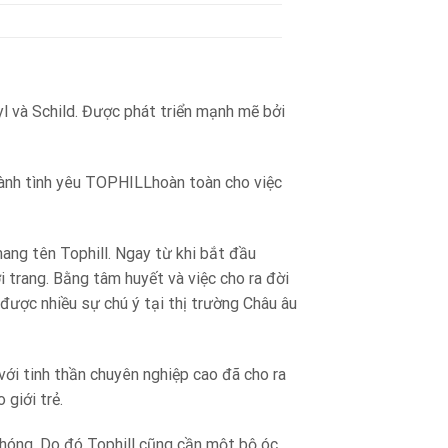
l và Schild. Được phát triển mạnh mẽ bởi
iành tình yêu TOPHILLhoàn toàn cho việc
mang tên Tophill. Ngay từ khi bắt đầu
i trang. Bằng tâm huyết và việc cho ra đời
được nhiều sự chú ý tại thị trường Châu âu
với tinh thần chuyên nghiệp cao đã cho ra
giới trẻ.
chóng. Do đó Tophill cũng cần một bộ óc