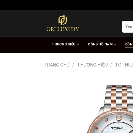
Skip
to
content
Tìm
kiếm:
THƯƠNG HIỆU
ĐỒNG HỒ NAM
ĐỒN
TRANG CHỦ
/
THƯƠNG HIỆU
/
TOPHIL