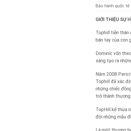
Bảo hành quốc tế
GIỚI THIỆU SỰ
Tophill tiền thâ
bàn tay của con g
Dominic vốn theo
sáng tạo ra nhữn
Năm 2008 Periciti
Tophill đã xác đị
những chiếc đồng 
trở thành thương 
TopHill kế thừa 
đời những mẫu đồn
Là một thương hi