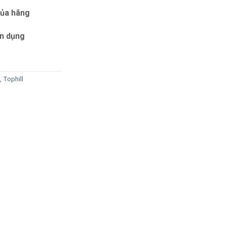
của hãng
ín dụng
,
Tophill