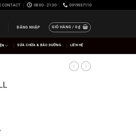
CONTACT
08:00 - 21:30
0919937110
GIỎ HÀNG /
0
₫
ĐĂNG NHẬP
SỬA CHỮA & BẢO DƯỠNG
LIÊN HỆ
IỆN
LL
%