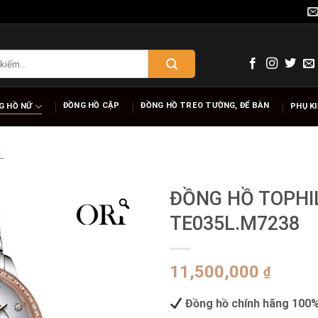
ĐỒNG HỒ CẶP
ĐỒNG HỒ TREO TƯỜNG, ĐỂ BÀN
G HỒ NỮ
PHỤ K
L
ĐỒNG HỒ TOPHI
TE035L.M7238
11,500,000
₫
Đồng hồ chính hãng 100