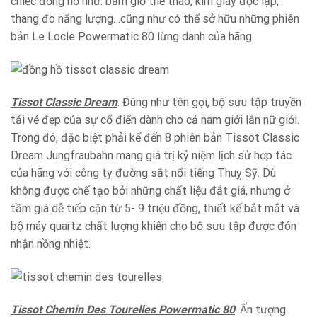
chiếc đồng hồ như: bấm giờ thể thao, kim giây độc lập,
thang đo năng lượng…cũng như có thể sở hữu những phiên
bản Le Locle Powermatic 80 lừng danh của hãng.
Tissot Classic Dream
: Đúng như tên gọi, bộ sưu tập truyền
tải vẻ đẹp của sự cổ điển dành cho cả nam giới lẫn nữ giới.
Trong đó, đặc biệt phải kể đến 8 phiên bản Tissot Classic
Dream Jungfraubahn mang giá trị kỷ niệm lịch sử hợp tác
của hãng với công ty đường sắt nổi tiếng Thuỵ Sỹ. Dù
không được chế tạo bởi những chất liệu đắt giá, nhưng ở
tầm giá dễ tiếp cận từ 5- 9 triệu đồng, thiết kế bắt mắt và
bộ máy quartz chất lượng khiến cho bộ sưu tập được đón
nhận nồng nhiệt.
Tissot Chemin Des Tourelles Powermatic 80
: Ấn tượng