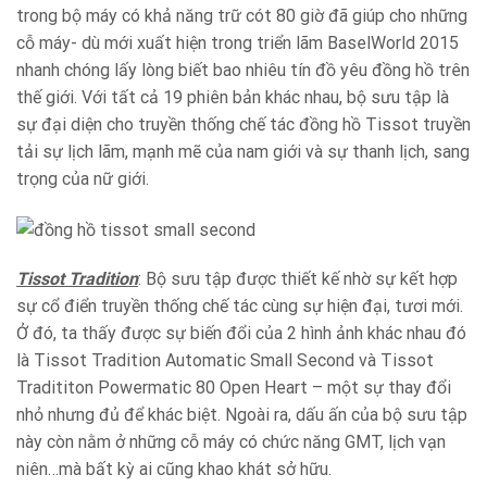
trong bộ máy có khả năng trữ cót 80 giờ đã giúp cho những
cỗ máy- dù mới xuất hiện trong triển lãm BaselWorld 2015
nhanh chóng lấy lòng biết bao nhiêu tín đồ yêu đồng hồ trên
thế giới. Với tất cả 19 phiên bản khác nhau, bộ sưu tập là
sự đại diện cho truyền thống chế tác đồng hồ Tissot truyền
tải sự lịch lãm, mạnh mẽ của nam giới và sự thanh lịch, sang
trọng của nữ giới.
Tissot Tradition
: Bộ sưu tập được thiết kế nhờ sự kết hợp
sự cổ điển truyền thống chế tác cùng sự hiện đại, tươi mới.
Ở đó, ta thấy được sự biến đổi của 2 hình ảnh khác nhau đó
là Tissot Tradition Automatic Small Second và Tissot
Tradititon Powermatic 80 Open Heart – một sự thay đổi
nhỏ nhưng đủ để khác biệt. Ngoài ra, dấu ấn của bộ sưu tập
này còn nằm ở những cỗ máy có chức năng GMT, lịch vạn
niên…mà bất kỳ ai cũng khao khát sở hữu.