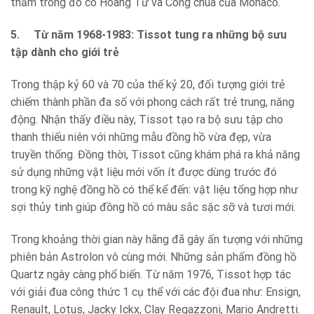
thăm trong đó có Hoàng Tử và Công chúa của Monaco.
5.
Từ năm 1968-1983: Tissot tung ra những bộ sưu
tập dành cho giới trẻ
Trong thập kỷ 60 và 70 của thế kỷ 20, đối tượng giới trẻ
chiếm thành phần đa số với phong cách rất trẻ trung, năng
động. Nhận thấy điều này, Tissot tạo ra bộ sưu tập cho
thanh thiếu niên với những mẫu đồng hồ vừa đẹp, vừa
truyền thống. Đồng thời, Tissot cũng khám phá ra khả năng
sử dụng những vật liệu mới vốn ít được dùng trước đó
trong kỹ nghệ đồng hồ có thể kể đến: vật liệu tổng hợp như
sợi thủy tinh giúp đồng hồ có màu sắc sặc sỡ và tươi mới.
Trong khoảng thời gian này hãng đã gây ấn tượng với những
phiên bản Astrolon vô cùng mới. Những sản phẩm đồng hồ
Quartz ngày càng phổ biến. Từ năm 1976, Tissot hợp tác
với giải đua công thức 1 cụ thể với các đội đua như: Ensign,
Renault, Lotus, Jacky Ickx, Clay Regazzoni, Mario Andretti.