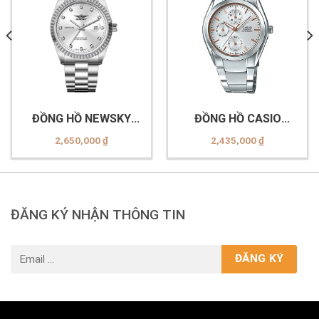
ĐỒNG HỒ NEWSKY
ĐỒNG HỒ CASIO
NS5020G.S01
MTP-1405D-7ADF
2,650,000
₫
2,435,000
₫
ĐĂNG KÝ NHẬN THÔNG TIN