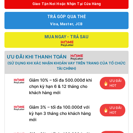
Giao Tận Nơi Hoặc Nhận Tại Cửa Hàng
TRẢ GÓP QUA THẺ
Visa, Master, JCB
MUA NGAY - TRẢ SAU
ƯU ĐÃI KHI THANH TOÁN
(SỬ DỤNG KHI XÁC NHẬN KHOẢN VAY TRÊN TRANG CỦA TỔ CHỨC
TÀI CHÍNH)
Giảm 10% – tối đa 500.000đ khi
ƯU ĐÃI
HOT
chọn kỳ hạn 6 & 12 tháng cho
khách hàng mới
Giảm 3% – tối đa 100.000đ với
ƯU ĐÃI
HOT
kỳ hạn 3 tháng cho khách hàng
mới