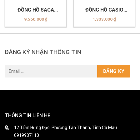
ĐỒNG HỒ SAGA
ĐỒNG HỒ CASIO
53766-GPMWGP-2
LA680WA-7DF
9,560,000
₫
1,333,000
₫
ĐĂNG KÝ NHẬN THÔNG TIN
THÔNG TIN LIÊN HỆ
12 Trần Hưng Đạo, Phường Tân Thành, Tỉnh Cà Mau
0919937110