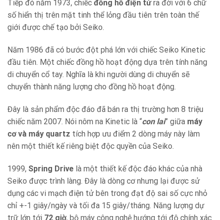
Tiếp đó năm 1973, chiếc
đồng hồ điện tử
ra đời với 6 chữ
số hiển thị trên mặt tinh thể lỏng đầu tiên trên toàn thế
giới được chế tạo bởi Seiko.
Năm 1986 đã có bước đột phá lớn với chiếc Seiko Kinetic
đầu tiên. Một chiếc đồng hồ hoạt động dựa trên tính năng
di chuyển cổ tay. Nghĩa là khi người dùng di chuyển sẽ
chuyển thành năng lượng cho đồng hồ hoạt động.
Đây là sản phẩm độc đáo đã bán ra thị trường hơn 8 triệu
chiếc năm 2007. Nói nôm na Kinetic là “
con lai
” giữa
máy
cơ và máy quartz
tích hợp ưu điểm 2 dòng máy này làm
nên một thiết kế riêng biệt độc quyền của Seiko.
1999,
Spring Drive
là một thiết kế độc đáo khác của nhà
Seiko được trình làng. Đây là dòng cơ nhưng lại được sử
dụng các vi mạch điện tử bên trong đạt độ sai số cực nhỏ
chỉ +-1 giây/ngày và tối đa 15 giây/tháng. Năng lượng dự
trữ lớn tới
72 giờ
, bộ máy công nghệ hướng tới độ chính xác