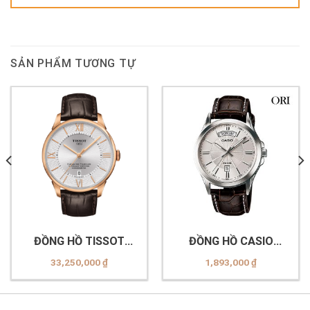
SẢN PHẨM TƯƠNG TỰ
ĐỒNG HỒ TISSOT
ĐỒNG HỒ CASIO
T099.408.36.038.00
MTP-1381L-7AVDF
33,250,000
₫
1,893,000
₫