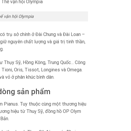
hế vận hội Olympia
có trụ sở chính ở Đài Chung và Đài Loan –
iữ nguyên chất lượng và giá trị tinh thần,
g.
 như Thụy Sỹ, Hồng Kông, Trung Quốc… Công
 Tioni, Oris, Tissot, Longines và Omega.
và vỏ ở phân khúc bình dân.
 dòng sản phẩm
ym Pianus. Tuy thuộc cùng một thương hiệu
hương hiệu từ Thuỵ Sỹ, đồng hồ OP Olym
 Bản.