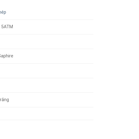
hép
/ 5ATM
Saphire
g
rắng