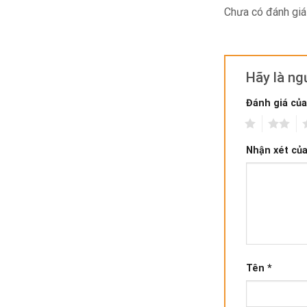
Chưa có đánh giá
Hãy là n
Đánh giá củ
1
2
3
Nhận xét củ
Tên
*