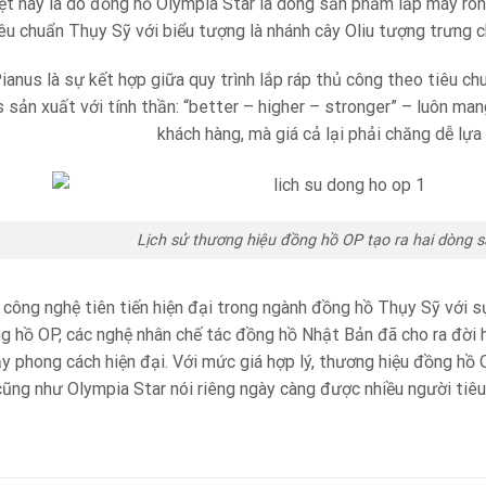
ệt này là do đồng hồ Olympia Star là dòng sản phẩm lắp máy r
êu chuẩn Thụy Sỹ với biểu tượng là nhánh cây Oliu tượng trưng ch
anus là sự kết hợp giữa quy trình lắp ráp thủ công theo tiêu c
 sản xuất với tính thần: “better – higher – stronger” – luôn m
khách hàng, mà giá cả lại phải chăng dễ lựa
Lịch sử thương hiệu đồng hồ OP tạo ra hai dòng 
công nghệ tiên tiến hiện đại trong ngành đồng hồ Thụy Sỹ với 
g hồ OP, các nghệ nhân chế tác đồng hồ Nhật Bản đã cho ra đời
y phong cách hiện đại. Với mức giá hợp lý, thương hiệu đồng h
cũng như Olympia Star nói riêng ngày càng được nhiều người tiê