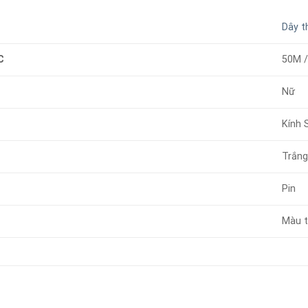
Dây t
C
50M 
Nữ
Kính 
Trắn
Pin
Màu t