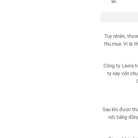
Tuy nhiên, thươ
thu mua. Vì là 
Công ty Laora h
ty này vốn chu
Sau khi được th
nổi tiếng đồn