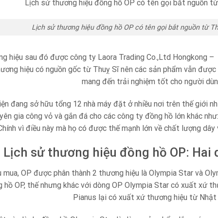
Lịch sử thương hiệu đồng hồ OP có tên gọi bắt nguồn từ T
ng hiệu sau đó được công ty Laora Trading Co.,Ltd Hongkong – 
thương hiệu có nguồn gốc từ Thuỵ Sĩ nên các sản phẩm vẫn được g
mang đến trải nghiệm tốt cho người dùn
iện đang sở hữu tổng 12 nhà máy đặt ở nhiều nơi trên thế giới
yên gia công vỏ và gắn đá cho các công ty đồng hồ lớn khác như:
Chính vì điều này mà họ có được thế mạnh lớn về chất lượng dây 
Lịch sử thương hiệu đồng hồ OP: Hai
u mua, OP được phân thành 2 thương hiệu là Olympia Star và Ol
g hồ OP, thế nhưng khác với dòng OP Olympia Star có xuất xứ t
Pianus lại có xuất xứ thương hiệu từ Nhật