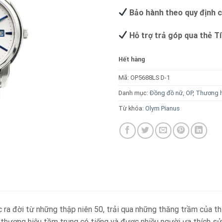
Bảo hành theo quy định 
Hỗ trợ trả góp qua thẻ T
Hết hàng
Mã:
OP5688LS D-1
Danh mục:
Đồng đồ nữ
,
OP
,
Thương 
Từ khóa:
Olym Pianus
ra đời từ những thập niên 50, trải qua những thăng trầm của th
thương hiệu tầm trung có tiếng và được nhiều người ưa thích s