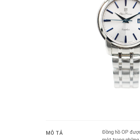
Đồng hồ OP được 
MÔ TẢ
một trong những 