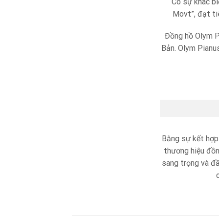
Có sự khác bi
Movt”, đạt ti
Đồng hồ Olym Pi
Bản. Olym Pianus
Bằng sự kết hợp 
thương hiệu đồn
sang trọng và đầ