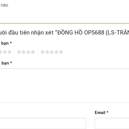
 nào.
gười đầu tiên nhận xét “ĐỒNG HỒ OP5688 (LS-TR
a bạn
*
4
5
a bạn
*
Email
*