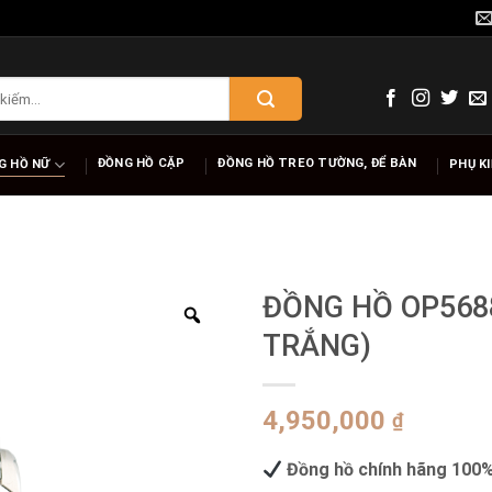
ĐỒNG HỒ CẶP
ĐỒNG HỒ TREO TƯỜNG, ĐỂ BÀN
G HỒ NỮ
PHỤ K
ĐỒNG HỒ OP5688
TRẮNG)
4,950,000
₫
Đồng hồ chính hãng 100