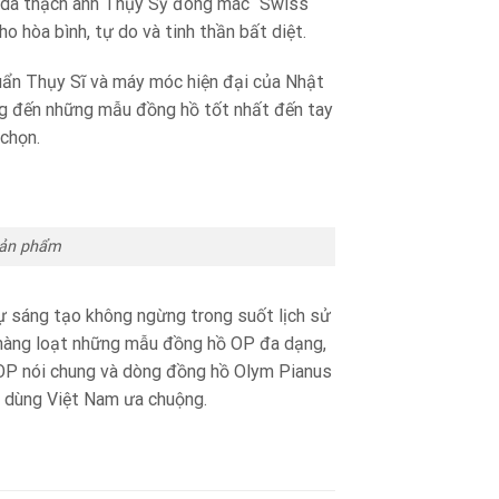
onda thạch anh Thụy Sỹ đóng mác “Swiss
o hòa bình, tự do và tinh thần bất diệt.
huẩn Thụy Sĩ và máy móc hiện đại của Nhật
ang đến những mẫu đồng hồ tốt nhất đến tay
 chọn.
sản phẩm
sự sáng tạo không ngừng trong suốt lịch sử
 hàng loạt những mẫu đồng hồ OP đa dạng,
ồ OP nói chung và dòng đồng hồ Olym Pianus
u dùng Việt Nam ưa chuộng.