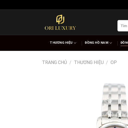
Skip
to
content
Tìm
kiếm:
THƯƠNG HIỆU
ĐỒNG HỒ NAM
ĐỒN
TRANG CHỦ
/
THƯƠNG HIỆU
/
OP