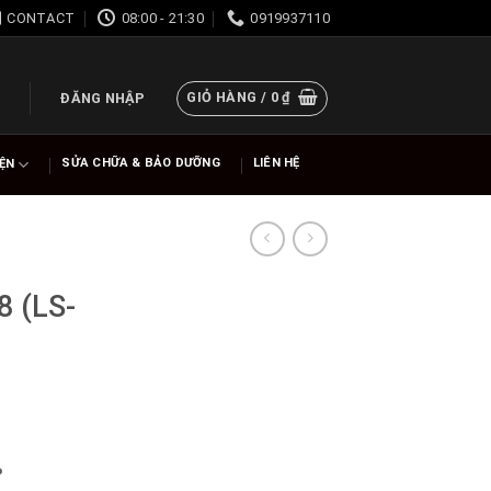
CONTACT
08:00 - 21:30
0919937110
GIỎ HÀNG /
0
₫
ĐĂNG NHẬP
SỬA CHỮA & BẢO DƯỠNG
LIÊN HỆ
IỆN
 (LS-
%