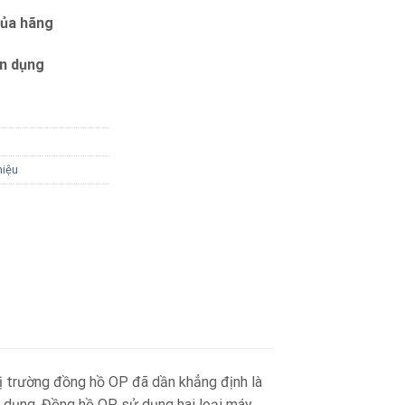
của hãng
ín dụng
hiệu
ị trường đồng hồ OP đã dần khẳng định là
ử dụng. Đồng hồ OP sử dụng hai loại máy