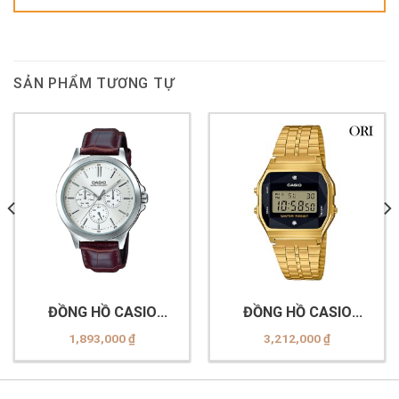
SẢN PHẨM TƯƠNG TỰ
ĐỒNG HỒ CASIO
ĐỒNG HỒ CASIO
MTP-V300L-7AUDF
A159WGED-1DF
1,893,000
₫
3,212,000
₫