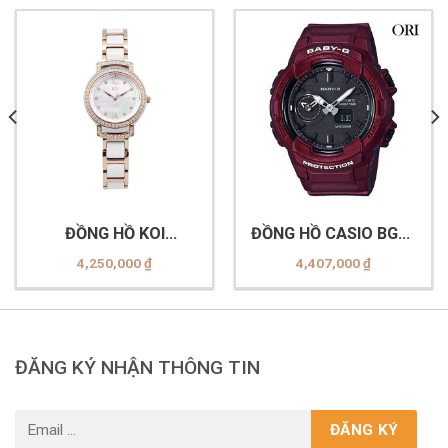
ĐỒNG HỒ KOI
ĐỒNG HỒ CASIO BGA-
K004.153.64.14.53.11.05
230S-4ADR
4,250,000
₫
4,407,000
₫
ĐĂNG KÝ NHẬN THÔNG TIN