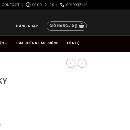
CONTACT
08:00 - 21:30
0919937110
GIỎ HÀNG /
0
₫
ĐĂNG NHẬP
SỬA CHỮA & BẢO DƯỠNG
LIÊN HỆ
IỆN
KY
%