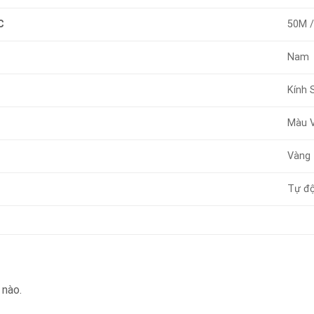
C
50M 
Nam
Kính 
Màu 
Vàng
Tự đ
 nào.