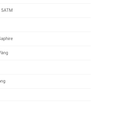
/ 5ATM
Saphire
Vàng
ộng