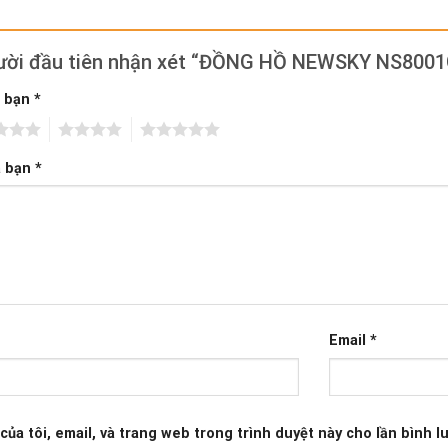
gười đầu tiên nhận xét “ĐỒNG HỒ NEWSKY NS800
a bạn
*
4
5
a bạn
*
Email
*
của tôi, email, và trang web trong trình duyệt này cho lần bình lu