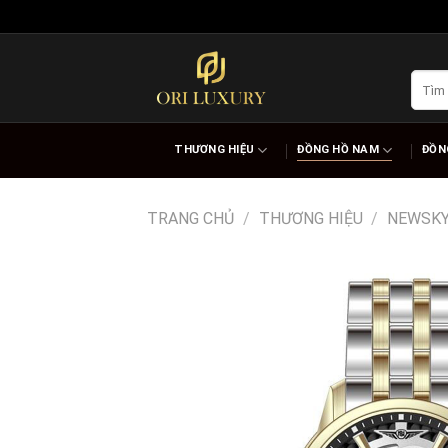
Skip
to
content
Tìm
kiếm:
THƯƠNG HIỆU
ĐỒNG HỒ NAM
ĐỒN
TRANG CHỦ
/
THƯƠNG HIỆU
/
NEWSK