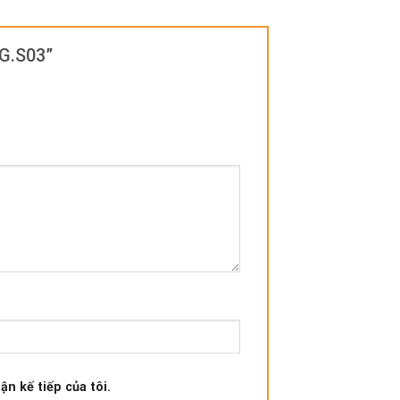
1G.S03”
ận kế tiếp của tôi.