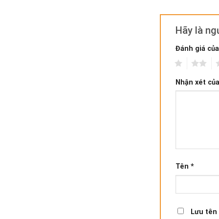
Hãy là n
Đánh giá củ
1
2
3
Nhận xét củ
Tên
*
Lưu tên 