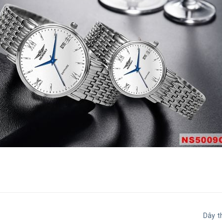
Dây t