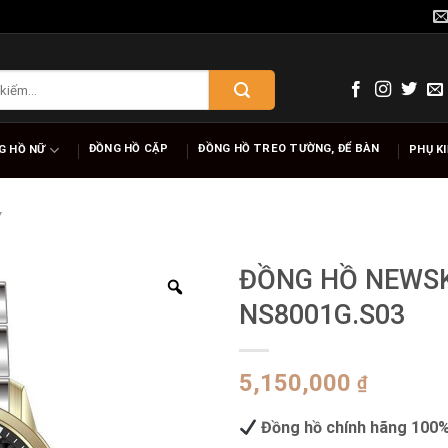
ĐỒNG HỒ CẶP
ĐỒNG HỒ TREO TƯỜNG, ĐỂ BÀN
G HỒ NỮ
PHỤ K
Y
ĐỒNG HỒ NEWS
NS8001G.S03
5,150,000
₫
Đồng hồ chính hãng 100