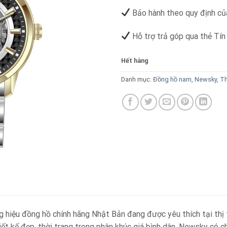
Bảo hành theo quy định củ
Hỗ trợ trả góp qua thẻ Tín
Hết hàng
Danh mục:
Đồng hồ nam
,
Newsky
,
Th
 hiệu đồng hồ chính hãng Nhật Bản đang được yêu thích tại thị 
iết kế đẹp, thời trang trong phân khúc giá bình dân. Newsky có 