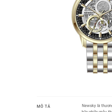
Newsky là thương
MÔ TẢ
hữu nhiều mẫu th