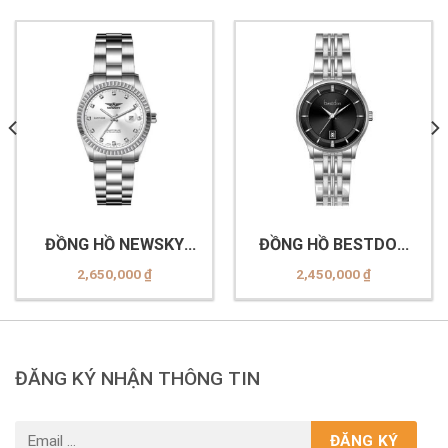
ĐỒNG HỒ NEWSKY
ĐỒNG HỒ BESTDON
NS5020L.S01
BD99270L-B02
2,650,000
₫
2,450,000
₫
ĐĂNG KÝ NHẬN THÔNG TIN