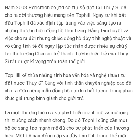
Năm 2008 Pericition co.,ltd có trụ sở đặt tại Thụy Sĩ đã
cho ra đời thương hiệu mang tên Tophill. Ngay từ khi bắt
đầu Tophill đã xác định tập trung vào việc sáng tạo ra
những thương hiệu đồng hồ thời trang. Bằng tâm huyết và
việc cho ra đời những chiếc đồng hồ đầy tính nghệ thuật và
vô cùng tinh tế đã ngay lập tức nhận được nhiều sự chú ý
tại thị trường Châu âu trở thành thương hiệu trẻ của Thụy
Sĩ rất được kì vọng trên toàn thế giới.
TopHill kế thừa những tinh hoa văn hóa và nghệ thuật từ
đất nước Thụy Sĩ. Cùng với tinh thần chuyên nghiệp cao đã
cho ra đời những mẫu đồng hồ cực kì chất lượng trong phân
khúc giá trung bình giành cho giới trẻ.
Là một thương hiệu có sự phát triển mạnh mẽ và mở rộng
thị trường cách nhanh chóng. Do đó Tophill cũng cần một
bộ óc sáng tạo mạnh mẽ đủ cho sự phát triển của thương
hiệu. Một bộ não đẳng cấp và đầy bản lĩnh trong thế giới