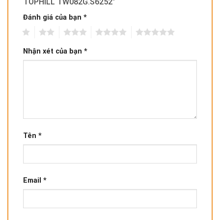
TOPHILL TW082G.S6252”
Đánh giá của bạn
*
1
2
3
4
5
Nhận xét của bạn
*
Tên
*
Email
*