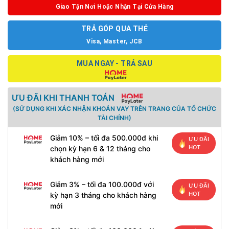
Giao Tận Nơi Hoặc Nhận Tại Cửa Hàng
TRẢ GÓP QUA THẺ
Visa, Master, JCB
MUA NGAY - TRẢ SAU
ƯU ĐÃI KHI THANH TOÁN
(SỬ DỤNG KHI XÁC NHẬN KHOẢN VAY TRÊN TRANG CỦA TỔ CHỨC
TÀI CHÍNH)
Giảm 10% – tối đa 500.000đ khi
ƯU ĐÃI
HOT
chọn kỳ hạn 6 & 12 tháng cho
khách hàng mới
Giảm 3% – tối đa 100.000đ với
ƯU ĐÃI
HOT
kỳ hạn 3 tháng cho khách hàng
mới