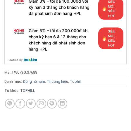
Giảm 3% – tối đa 100.000đ với
SIÊU
MỚI,
kỳ hạn 3 tháng cho khách hàng
SIÊU
đã phát sinh đơn hàng HPL
HOT
Giảm 5% – tối đa 200.000đ khi
SIÊU
MỚI,
chọn kỳ hạn 6 & 12 tháng cho
SIÊU
khách hàng đã phát sinh đơn
HOT
hàng HPL
Powered by
Mã:
TW073G.S7688
Danh mục:
Đồng hồ nam
,
Thương hiệu
,
Tophill
Từ khóa:
TOPHILL