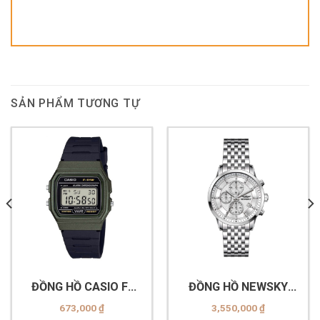
SẢN PHẨM TƯƠNG TỰ
ĐỒNG HỒ CASIO F-
ĐỒNG HỒ NEWSKY
91WM-3ADF
NS6005G.S01
673,000
₫
3,550,000
₫