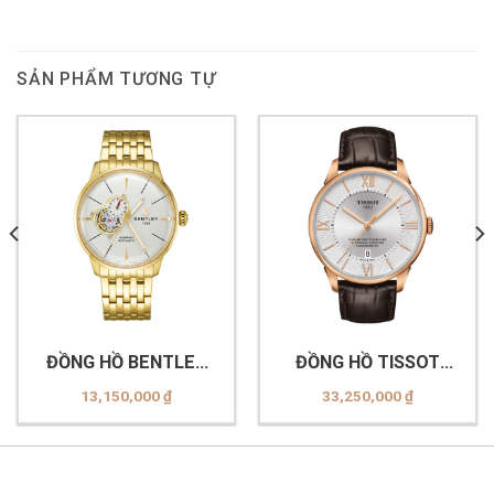
SẢN PHẨM TƯƠNG TỰ
ĐỒNG HỒ BENTLEY
ĐỒNG HỒ TISSOT
BL1850 (-15MKWI
T099.408.36.038.00
13,150,000
₫
33,250,000
₫
AMK TRẮNG)