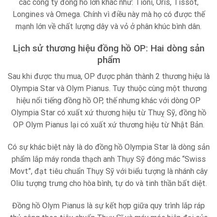
các công ty đồng hồ lớn khác như: Tioni, Oris, Tissot,
Longines và Omega. Chính vì điều này mà họ có được thế
mạnh lớn về chất lượng dây và vỏ ở phân khúc bình dân.
Lịch sử thương hiệu đồng hồ OP: Hai dòng sản
phẩm
Sau khi được thu mua, OP được phân thành 2 thương hiệu là
Olympia Star và Olym Pianus. Tuy thuộc cùng một thương
hiệu nổi tiếng đồng hồ OP, thế nhưng khác với dòng OP
Olympia Star có xuất xứ thương hiệu từ Thuỵ Sỹ, đồng hồ
OP Olym Pianus lại có xuất xứ thương hiệu từ Nhật Bản.
Có sự khác biệt này là do đồng hồ Olympia Star là dòng sản
phẩm lắp máy ronda thạch anh Thụy Sỹ đóng mác “Swiss
Movt”, đạt tiêu chuẩn Thụy Sỹ với biểu tượng là nhánh cây
Oliu tượng trưng cho hòa bình, tự do và tinh thần bất diệt.
Đồng hồ Olym Pianus là sự kết hợp giữa quy trình lắp ráp