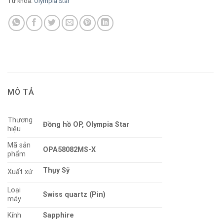
Từ khóa:
Olympia Star
MÔ TẢ
Thương
Đồng hồ OP, Olympia Star
hiệu
Mã sản
OPA58082MS-X
phẩm
Thụy Sỹ
Xuất xứ
Loại
Swiss quartz (Pin)
máy
Kính
Sapphire