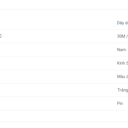
Dây d
C
30M 
Nam
Kính 
Màu 
Trắn
Pin