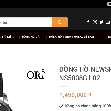
ĐỒNG HỒ CẶP
ĐỒNG HỒ TREO TƯỜNG, ĐỂ BÀN
G HỒ NỮ
PHỤ K
Y
ĐỒNG HỒ NEWS
NS5008G.L02
1,450,000
₫
Đồng hồ chính hãng 100