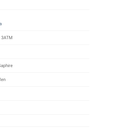
a
/ 3ATM
Saphire
đen
g