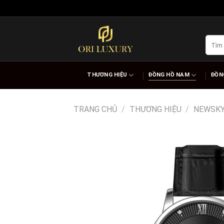
Skip
to
content
Tìm
kiếm:
THƯƠNG HIỆU
ĐỒNG HỒ NAM
ĐỒN
TRANG CHỦ
/
THƯƠNG HIỆU
/
NEWSK