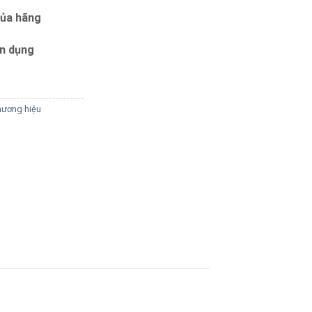
của hãng
ín dụng
ương hiệu