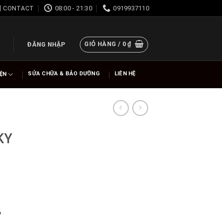
CONTACT
08:00 - 21:30
0919937110
GIỎ HÀNG /
0
₫
ĐĂNG NHẬP
SỬA CHỮA & BẢO DƯỠNG
LIÊN HỆ
IỆN
KY
%