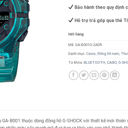
Bảo hành theo quy định 
Hỗ trợ trả góp qua thẻ T
Hết hàng
Mã:
GA-B001G-2ADR
Danh mục:
Casio
,
Đồng hồ nam
,
Thư
Từ khóa:
BLUETOOTH
,
CASIO
,
G-SH
ẫu GA-B001 thuộc dòng đồng hồ G-SHOCK với thiết kế mới thiên v
ợp nhiều màu sắc mạnh mẽ đưa bạn ra khỏi các con phố thành thị 