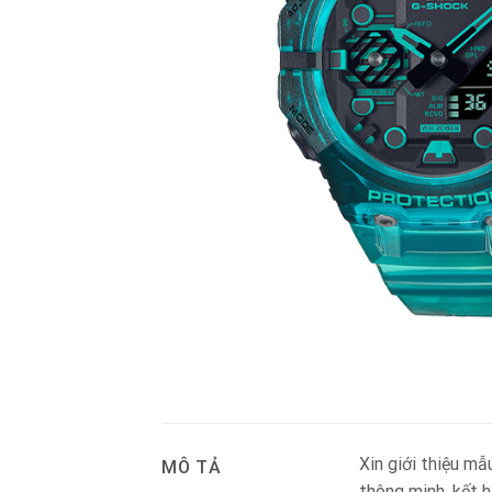
Xin giới thiệu m
MÔ TẢ
thông minh, kết h