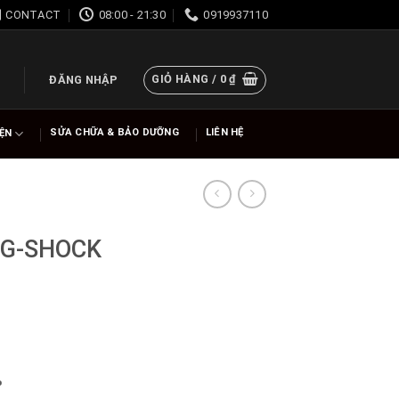
CONTACT
08:00 - 21:30
0919937110
GIỎ HÀNG /
0
₫
ĐĂNG NHẬP
SỬA CHỮA & BẢO DƯỠNG
LIÊN HỆ
IỆN
 G-SHOCK
%