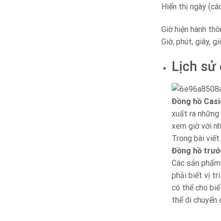
Hiển thị ngày (c
Giờ hiện hành thô
Giờ, phút, giây, g
Lịch sử
Đồng hồ Casi
xuất ra những 
xem giờ với n
Trong bài viết
Đồng hồ trướ
Các sản phẩm n
phải biết vị t
có thể cho biế
thể di chuyển