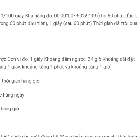
1/100 giây Khả năng đo: 00’00”00~59’59”99 (cho 60 phút đầu ti
ng 60 phút đầu tiên), 1 giây (sau 60 phút) Thời gian đã trôi qua, ngă
c Đơn vị đo: 1 giây Khoảng đếm ngược: 24 giờ Khoảng cài đặt 
ăng 1 giây, khoảng tăng 1 phút và khoảng tăng 1 giờ)
 thời gian hàng giờ
c hàng ngày
n hàng giờ
LED dành cho mặt đồng hồ (Đèn chiếu sáng cực mạnh, thời lượng