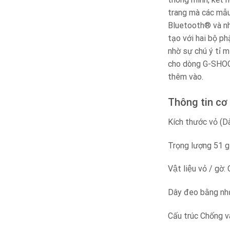
trang mà các mẫu
Bluetooth® và nh
tạo với hai bộ ph
nhờ sự chú ý tỉ m
cho dòng G-SHOC
thêm vào.
Thông tin cơ
Kích thước vỏ (D
Trọng lượng 51 g
Vật liệu vỏ / g
Dây đeo bằng nh
Cấu trúc Chống v