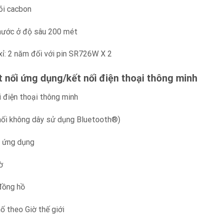
õi cacbon
nước ở độ sâu 200 mét
xỉ: 2 năm đối với pin SR726W X 2
t nối ứng dụng/kết nối điện thoại thông minh
i điện thoại thông minh
 nối không dây sử dụng Bluetooth®)
i ứng dụng
ờ
đồng hồ
ố theo Giờ thế giới