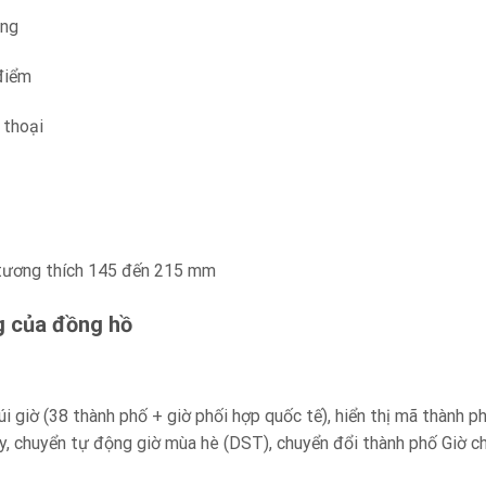
ụng
 điểm
 thoại
 tương thích 145 đến 215 mm
g của đồng hồ
úi giờ (38 thành phố + giờ phối hợp quốc tế), hiển thị mã thành ph
y, chuyển tự động giờ mùa hè (DST), chuyển đổi thành phố Giờ ch