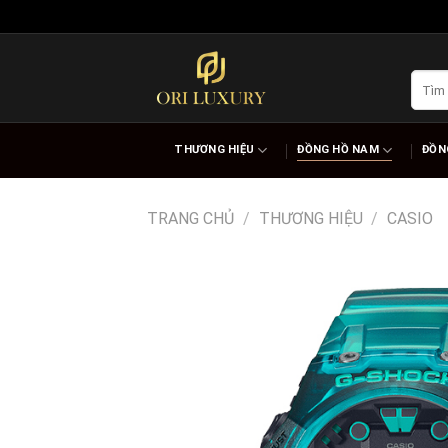
Skip
to
content
Tìm
kiếm:
THƯƠNG HIỆU
ĐỒNG HỒ NAM
ĐỒN
TRANG CHỦ
/
THƯƠNG HIỆU
/
CASIO