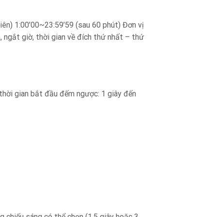
ên) 1:00’00~23:59’59 (sau 60 phút) Đơn vị
́t giờ, thời gian về đích thứ nhất – thứ
thời gian bắt đầu đếm ngược: 1 giây đến
 chiếu sáng có thể chọn (1,5 giây hoặc 3