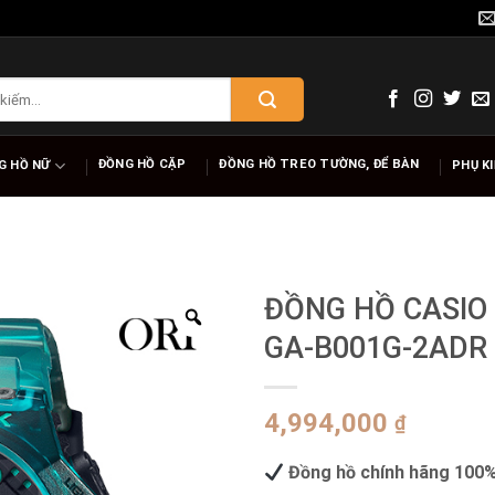
ĐỒNG HỒ CẶP
ĐỒNG HỒ TREO TƯỜNG, ĐỂ BÀN
G HỒ NỮ
PHỤ K
ĐỒNG HỒ CASIO
GA-B001G-2ADR
4,994,000
₫
Đồng hồ chính hãng 100