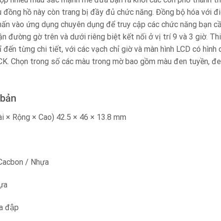
 đồng hồ này còn trang bị đầy đủ chức năng. Đồng bộ hóa với đi
ấn vào ứng dụng chuyên dụng để truy cập các chức năng bạn c
ận đường gờ trên và dưới riêng biệt kết nối ở vị trí 9 và 3 giờ. T
ỉ đến từng chi tiết, với các vạch chỉ giờ và màn hình LCD có hìn
K. Chọn trong số các màu trong mờ bao gồm màu đen tuyền, đ
 bản
ài × Rộng × Cao) 42.5 × 46 × 13.8 mm
ờ: Cacbon / Nhựa
ựa
a đập