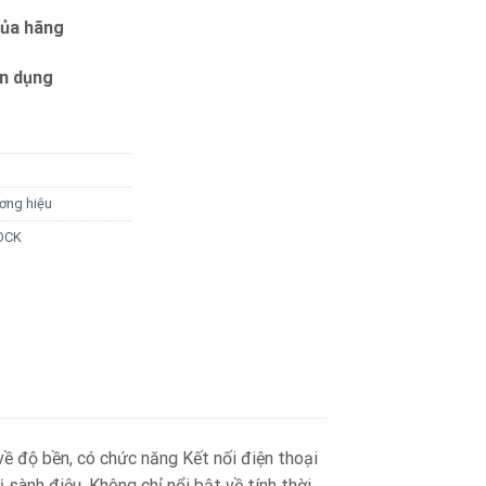
của hãng
ín dụng
ơng hiệu
OCK
ề độ bền, có chức năng Kết nối điện thoại
sành điệu. Không chỉ nổi bật về tính thời