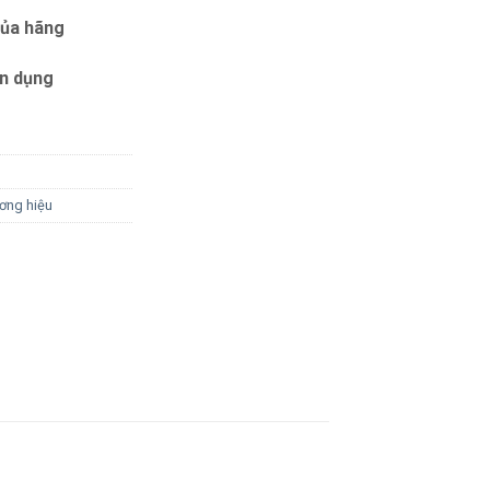
của hãng
ín dụng
ơng hiệu