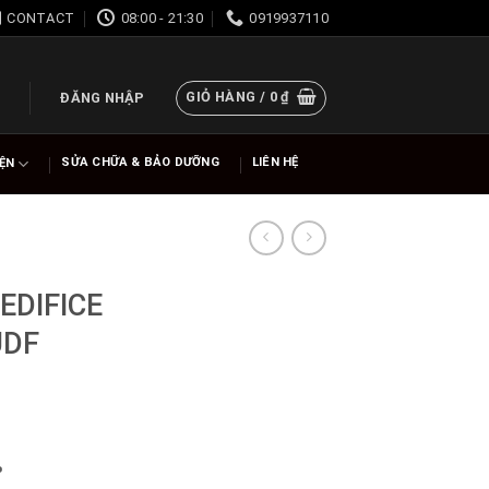
CONTACT
08:00 - 21:30
0919937110
GIỎ HÀNG /
0
₫
ĐĂNG NHẬP
SỬA CHỮA & BẢO DƯỠNG
LIÊN HỆ
IỆN
EDIFICE
UDF
%