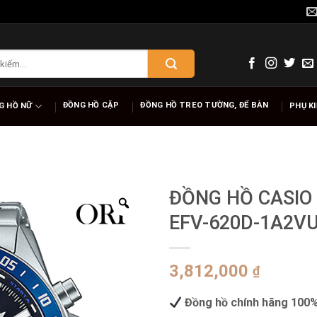
ĐỒNG HỒ CẶP
ĐỒNG HỒ TREO TƯỜNG, ĐỂ BÀN
G HỒ NỮ
PHỤ K
ĐỒNG HỒ CASIO 
EFV-620D-1A2V
3,812,000
₫
Đồng hồ chính hãng 100