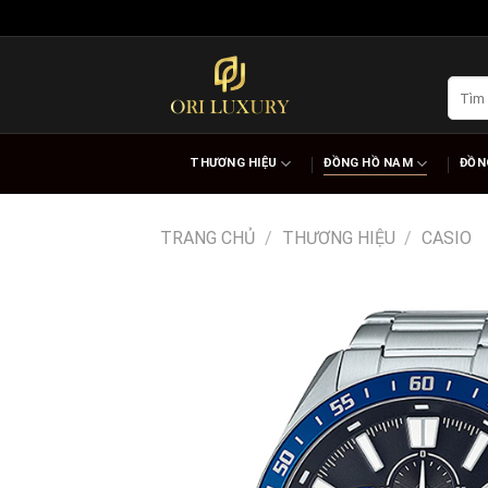
Skip
to
content
Tìm
kiếm:
THƯƠNG HIỆU
ĐỒNG HỒ NAM
ĐỒN
TRANG CHỦ
/
THƯƠNG HIỆU
/
CASIO