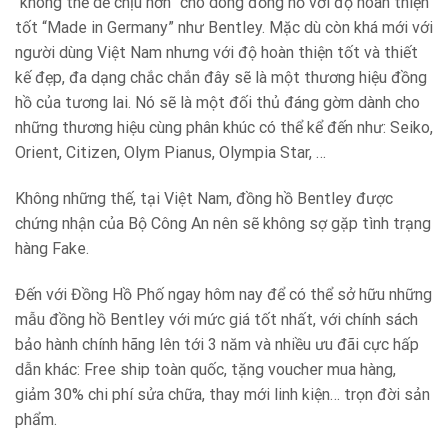
“không thể dễ chịu hơn” cho dòng đồng hồ với độ hoàn thiện
tốt “Made in Germany” như Bentley. Mặc dù còn khá mới với
người dùng Việt Nam nhưng với độ hoàn thiện tốt và thiết
kế đẹp, đa dạng chắc chắn đây sẽ là một thương hiệu đồng
hồ của tương lai. Nó sẽ là một đối thủ đáng gờm dành cho
những thương hiệu cùng phân khúc có thể kể đến như: Seiko,
Orient, Citizen, Olym Pianus, Olympia Star, …
Không những thế, tại Việt Nam, đồng hồ Bentley được
chứng nhận của Bộ Công An nên sẽ không sợ gặp tình trạng
hàng Fake.
Đến với Đồng Hồ Phố ngay hôm nay để có thể sở hữu những
mẫu đồng hồ Bentley với mức giá tốt nhất, với chính sách
bảo hành chính hãng lên tới 3 năm và nhiều ưu đãi cực hấp
dẫn khác: Free ship toàn quốc, tặng voucher mua hàng,
giảm 30% chi phí sửa chữa, thay mới linh kiện… trọn đời sản
phẩm.