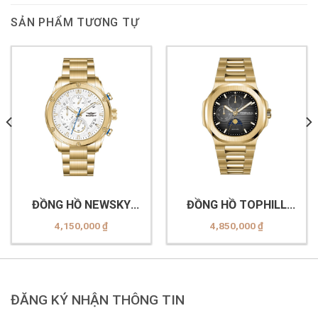
SẢN PHẨM TƯƠNG TỰ
ĐỒNG HỒ NEWSKY
ĐỒNG HỒ TOPHILL
NS6007G.S03
TL028G.S2152
4,150,000
₫
4,850,000
₫
ĐĂNG KÝ NHẬN THÔNG TIN