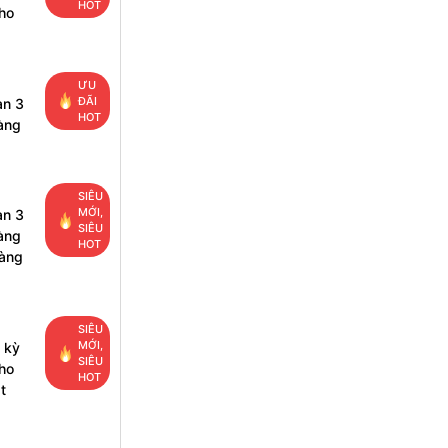
HOT
ho
ƯU
ĐÃI
ạn 3
HOT
àng
SIÊU
MỚI,
ạn 3
SIÊU
àng
HOT
hàng
SIÊU
MỚI,
 kỳ
SIÊU
ho
HOT
t