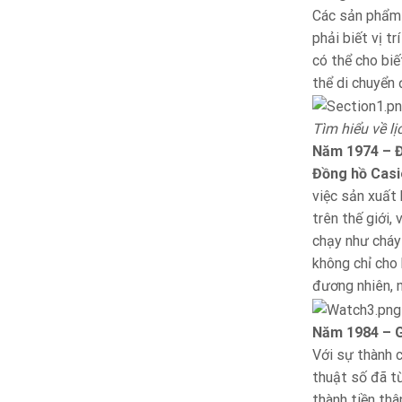
Các sản phẩm n
phải biết vị t
có thể cho biế
thể di chuyển
Tìm hiểu về l
Năm 1974 – Đ
Đồng hồ Casi
việc sản xuất
trên thế giới,
chạy như cháy
không chỉ cho 
đương nhiên, 
Năm 1984 – 
Với sự thành 
thuật số đã t
thành tiền th