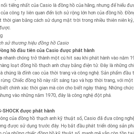
ổi tiếng nhất của Casio là đồng hồ của hãng, nhưng để hiểu được
rí của công ty liên quan đến lịch sử rộng lớn hơn của đồng hồ. Đồ
t thời gian bằng cách sử dụng mặt trời trong nhiều thiên niên kỷ
 được.
ịch sử thương hiệu đồng hồ Casio
ồng hồ đầu tiên của Casio được phát hành
o
nhanh chóng trở thành một cú hit sau khi phát hành vào năm 1
 hàng loạt đồng hồ thạch anh chạy bằng điện tử. Đây là những ch
 và chúng là đỉnh cao của thời trang và công nghệ. Sản phẩm đầu 
 rừng. Chiếc đồng hồ này rất sáng tạo và hợp thời trang, với mộ
biết chính xác thời gian mà còn cho biết ngày tháng. Những chức
nhưng vào những năm 1970, đây là công nghệ đột phá.
G-SHOCK được phát hành
công của đồng hồ thạch anh kỹ thuật số, Casio đã đưa công nghệ
ừng được sử dụng trước đây. Họ bắt đầu phát triển dòng sản phẩ
ân của những chiếc đồng hồ kỹ thuật số, mạnh mẽ vẫn còn tồn tại