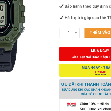
Bảo hành theo quy định 
Hỗ trợ trả góp qua thẻ T
ĐỒNG HỒ CASIO W-218H-3AVDF
THÊM VÀO
MUA NGAY
Giao Tận Nơi Hoặc Nhận T
MUA NGAY - TRẢ
ƯU ĐÃI KHI THANH TOÁN
(SỬ DỤNG KHI XÁC NHẬN KHOẢN
CỦA TỔ CHỨC TÀI C
Giảm 10% – tối đa
500.000đ khi chọn