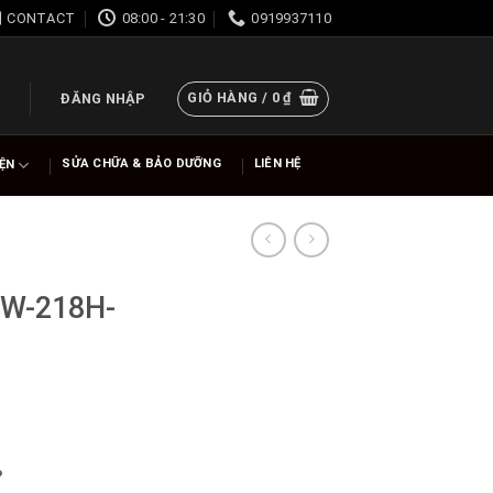
CONTACT
08:00 - 21:30
0919937110
GIỎ HÀNG /
0
₫
ĐĂNG NHẬP
SỬA CHỮA & BẢO DƯỠNG
LIÊN HỆ
IỆN
 W-218H-
%