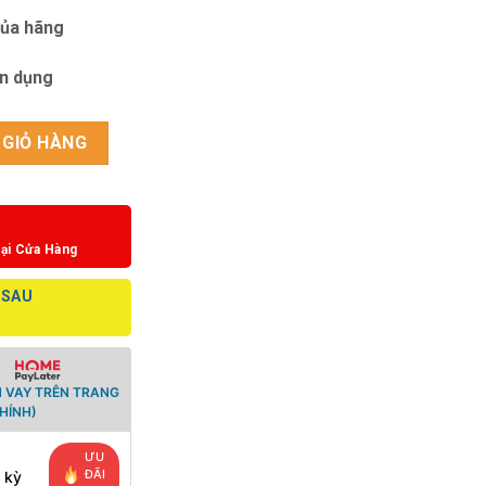
của hãng
ín dụng
 số lượng
 GIỎ HÀNG
ại Cửa Hàng
 SAU
 VAY TRÊN TRANG
HÍNH)
ƯU
ĐÃI
 kỳ