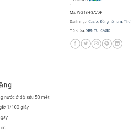
Mã:
W-218H-3AVDF
Danh mục:
Casio
,
Đồng hồ nam
,
Thư
Từ khóa:
DIENTU_CASIO
năng
ng nước ở độ sâu 50 mét
iờ 1/100 giây
ngày
tím