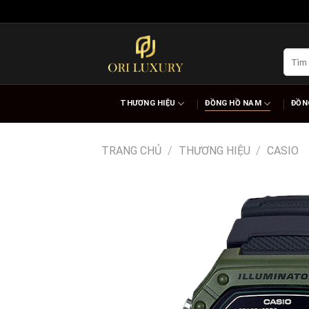
Skip
to
content
Tìm
kiếm:
THƯƠNG HIỆU
ĐỒNG HỒ NAM
ĐỒN
TRANG CHỦ
/
THƯƠNG HIỆU
/
CASIO