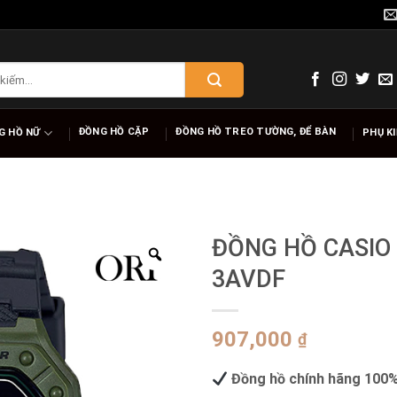
ĐỒNG HỒ CẶP
ĐỒNG HỒ TREO TƯỜNG, ĐỂ BÀN
G HỒ NỮ
PHỤ K
ĐỒNG HỒ CASIO
3AVDF
907,000
₫
Đồng hồ chính hãng 100