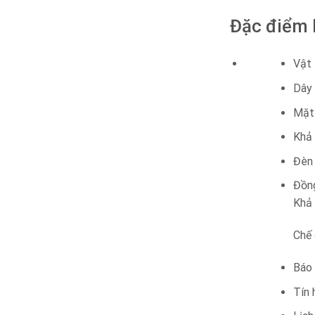
Đặc điểm 
Vật 
Dây
Mặt 
Khả 
Đèn
Đồn
Khả 
Chế 
Báo 
Tín 