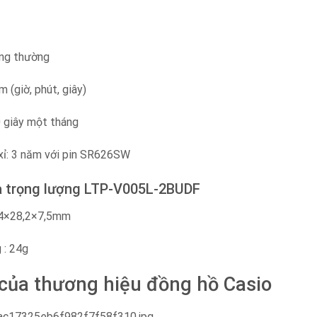
ông thường
m (giờ, phút, giây)
0 giây một tháng
p xỉ: 3 năm với pin SR626SW
à trọng lượng LTP-V005L-2BUDF
 34×28,2×7,5mm
 : 24g
 của thương hiệu đồng hồ Casio