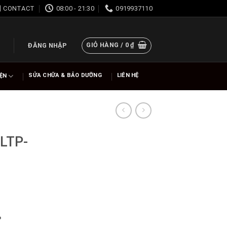
CONTACT
08:00 - 21:30
0919937110
GIỎ HÀNG /
0
₫
ĐĂNG NHẬP
SỬA CHỮA & BẢO DƯỠNG
LIÊN HỆ
IỆN
LTP-
%