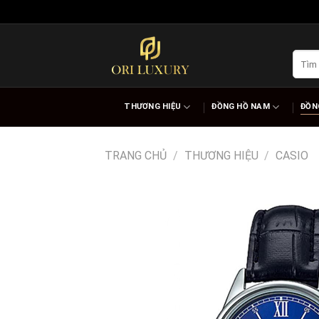
Skip
to
content
Tìm
kiếm:
THƯƠNG HIỆU
ĐỒNG HỒ NAM
ĐỒN
TRANG CHỦ
/
THƯƠNG HIỆU
/
CASIO