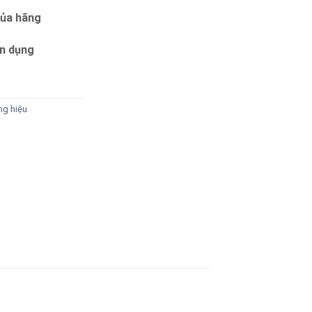
của hãng
ín dụng
g hiệu