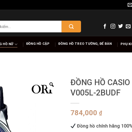
ĐỒNG HỒ CẶP
ĐỒNG HỒ TREO TƯỜNG, ĐỂ BÀN
G HỒ NỮ
PHỤ K
ĐỒNG HỒ CASIO 
V005L-2BUDF
784,000
₫
Đồng hồ chính hãng 100