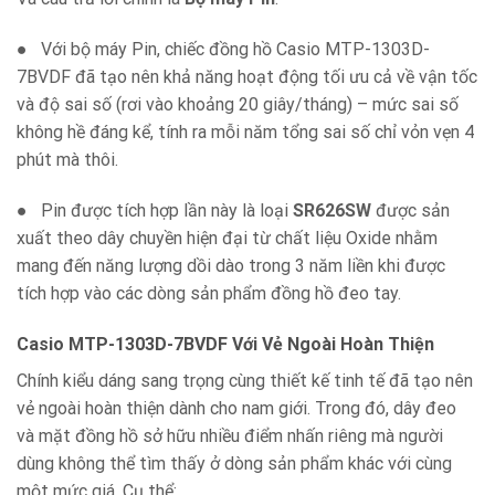
● Với bộ máy Pin, chiếc đồng hồ Casio MTP-1303D-
7BVDF đã tạo nên khả năng hoạt động tối ưu cả về vận tốc
và độ sai số (rơi vào khoảng 20 giây/tháng) – mức sai số
không hề đáng kể, tính ra mỗi năm tổng sai số chỉ vỏn vẹn 4
phút mà thôi.
● Pin được tích hợp lần này là loại
SR626SW
được sản
xuất theo dây chuyền hiện đại từ chất liệu Oxide nhằm
mang đến năng lượng dồi dào trong 3 năm liền khi được
tích hợp vào các dòng sản phẩm đồng hồ đeo tay.
Casio MTP-1303D-7BVDF Với Vẻ Ngoài Hoàn Thiện
Chính kiểu dáng sang trọng cùng thiết kế tinh tế đã tạo nên
vẻ ngoài hoàn thiện dành cho nam giới. Trong đó, dây đeo
và mặt đồng hồ sở hữu nhiều điểm nhấn riêng mà người
dùng không thể tìm thấy ở dòng sản phẩm khác với cùng
một mức giá. Cụ thể: