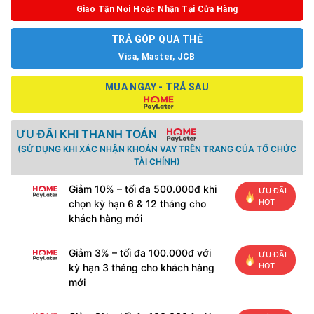
Giao Tận Nơi Hoặc Nhận Tại Cửa Hàng
TRẢ GÓP QUA THẺ
Visa, Master, JCB
MUA NGAY - TRẢ SAU
ƯU ĐÃI KHI THANH TOÁN
(SỬ DỤNG KHI XÁC NHẬN KHOẢN VAY TRÊN TRANG CỦA TỔ CHỨC
TÀI CHÍNH)
Giảm 10% – tối đa 500.000đ khi
ƯU ĐÃI
HOT
chọn kỳ hạn 6 & 12 tháng cho
khách hàng mới
Giảm 3% – tối đa 100.000đ với
ƯU ĐÃI
HOT
kỳ hạn 3 tháng cho khách hàng
mới