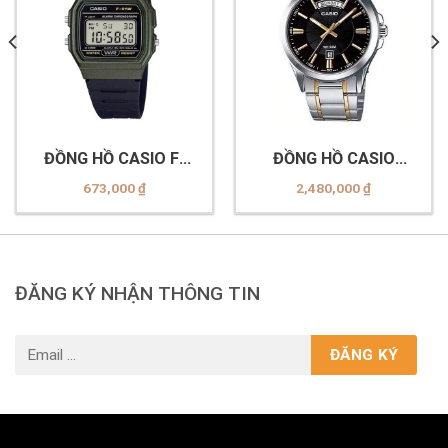
ĐỒNG HỒ CASIO F-
ĐỒNG HỒ CASIO
91WM-3ADF
MTP-1381G-1AVDF
673,000
₫
2,480,000
₫
ĐĂNG KÝ NHẬN THÔNG TIN