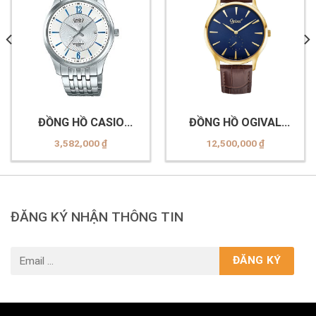
ĐỒNG HỒ CASIO
ĐỒNG HỒ OGIVAL
BEM-151D-7AVDF
OG350 (-30MK-GL
3,582,000
₫
12,500,000
₫
Xanh)
ĐĂNG KÝ NHẬN THÔNG TIN