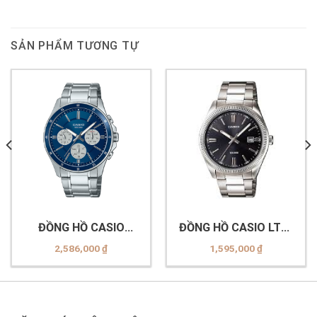
SẢN PHẨM TƯƠNG TỰ
ĐỒNG HỒ CASIO
ĐỒNG HỒ CASIO LTP-
MTP-1374D-2A3VDF
1302D-1A1VDF
2,586,000
₫
1,595,000
₫