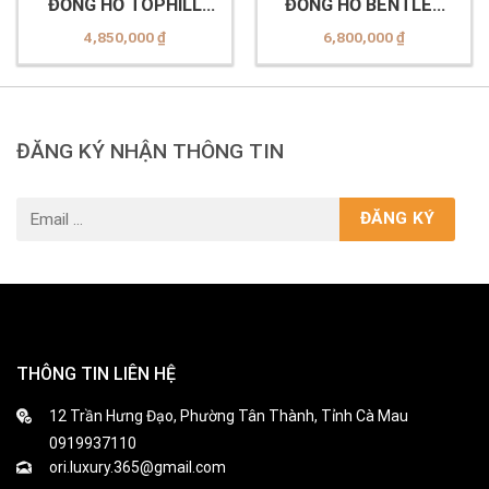
ĐỒNG HỒ TOPHILL
ĐỒNG HỒ BENTLEY
TL028G.S2152
BL2333 (-10MTDI-R
4,850,000
₫
6,800,000
₫
MSR Nâu)
ĐĂNG KÝ NHẬN THÔNG TIN
THÔNG TIN LIÊN HỆ
12 Trần Hưng Đạo, Phường Tân Thành, Tỉnh Cà Mau
0919937110
ori.luxury.365@gmail.com