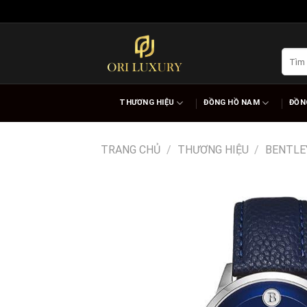
Skip
to
content
Tìm
kiếm:
THƯƠNG HIỆU
ĐỒNG HỒ NAM
ĐỒN
TRANG CHỦ
/
THƯƠNG HIỆU
/
BENTLE