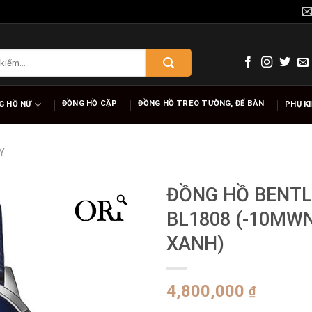
ĐỒNG HỒ CẶP
ĐỒNG HỒ TREO TƯỜNG, ĐỂ BÀN
G HỒ NỮ
PHỤ K
Y
ĐỒNG HỒ BENTL
BL1808 (-10MW
XANH)
4,800,000
₫