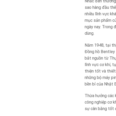
Nhắc đến thương 
sao hàng đầu thế 
nhiều lĩnh vực k
mục sản phẩm của
ngày nay. Trong 
dùng.
Năm 1948, tại th
Đồng hồ Bentley 
bắt nguồn từ Thụ
lĩnh vực cơ khí, 
thiện tốt và thiế
những bộ máy pin
bền bỉ của Nhật 
Thừa hưởng các k
công nghiệp cơ k
sự cân bằng tốt đ