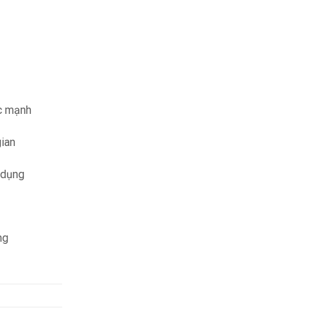
ực mạnh
gian
 dụng
ng