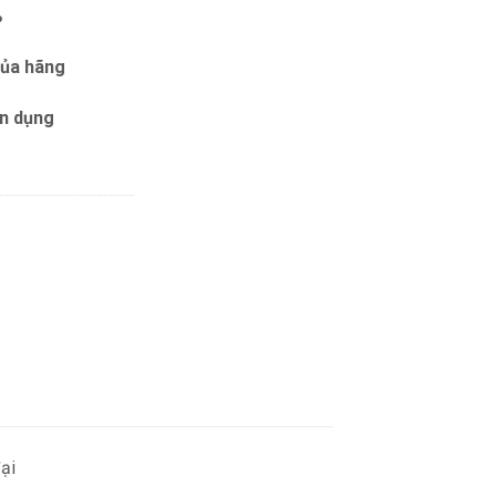
%
của hãng
ín dụng
đại