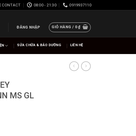
CONTACT
08:00 - 21:30
0919937110
GIỎ HÀNG /
0
₫
ĐĂNG NHẬP
SỬA CHỮA & BẢO DƯỠNG
LIÊN HỆ
IỆN
EY
NN MS GL