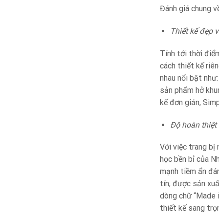
Đánh giá chung v
Thiết kế đẹp 
Tính tới thời đi
cách thiết kế riê
nhau nổi bật như
sản phẩm hở khun
kế đơn giản, Sim
Độ hoàn thiệt
Với việc trang b
học bền bỉ của N
mạnh tiềm ẩn đán
tín, được sản xuấ
dòng chữ “Made i
thiết kế sang trọ