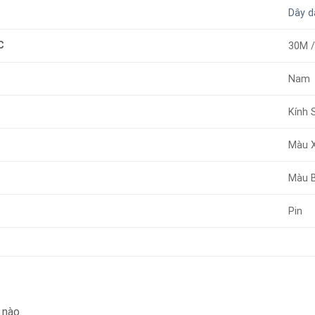
Dây d
C
30M 
Nam
Kính 
Màu 
Màu 
Pin
 nào.