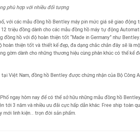
ng phù hợp với nhiều đối tượng
ố, với các mẫu đồng hồ Bentley máy pin mức giá sẽ giao động tr
ến 12 triệu đồng dành cho các mẫu đồng hồ máy tự động Automati
ng đồng hồ với độ hoàn thiện tốt “Made in Germany” như Bentley
 hoàn thiện tốt và thiết kế đẹp, đa dạng chắc chắn đây sẽ là mộ
áng gờm dành cho những thương hiệu cùng phân khúc có thể kể đến
 tại Việt Nam, đồng hồ Bentley được chứng nhận của Bộ Công An
Phố ngay hôm nay để có thể sở hữu những mẫu đồng hồ Bentley v
lên tới 3 năm và nhiều ưu đãi cực hấp dẫn khác: Free ship toàn 
y mới linh kiện… trọn đời sản phẩm.