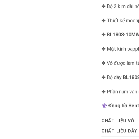
✥ Bộ 2 kim dài nổ
✥ Thiết kế moonp
✥
BL1808-10M
✥ Mặt kính sapph
✥ Vỏ được làm từ
✥ Bộ dây
BL180
✥ Phần núm vặn d
Đồng hồ Ben
CHẤT LIỆU VỎ
CHẤT LIỆU DÂY