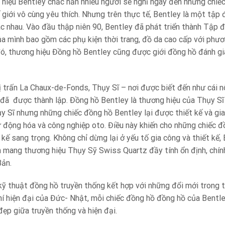
hiệu Bentley chắc hẳn nhiều người sẽ nghĩ ngay đến những chiế
giới vô cùng yêu thích. Nhưng trên thực tế, Bentley là một tập đ
hác nhau. Vào đầu thập niên 90, Bentley đã phát triển thành Tập
 mình bao gồm các phụ kiện thời trang, đồ da cao cấp với ph
đó, thương hiệu Đồng hồ Bentley cũng được giới đồng hồ đánh giá
ị trấn La Chaux-de-Fonds, Thụy Sĩ – nơi được biết đến như cái n
đã được thành lập. Đồng hồ Bentley là thương hiệu của Thụy Sĩ 
y Sĩ nhưng những chiếc đồng hồ Bentley lại được thiết kế và gi
tự động hóa và công nghiệp oto. Điều này khiến cho những chiếc 
t kế sang trọng. Không chỉ dừng lại ở yếu tố gia công và thiết k
 mang thương hiệu Thụy Sỹ Swiss Quartz đầy tính ổn định, chín
Bản.
ỹ thuật đồng hồ truyền thống kết hợp với những đổi mới trong t
hí hiện đại của Đức- Nhật, mỗi chiếc đồng hồ đồng hồ của Bentl
ẹp giữa truyền thống và hiện đại.