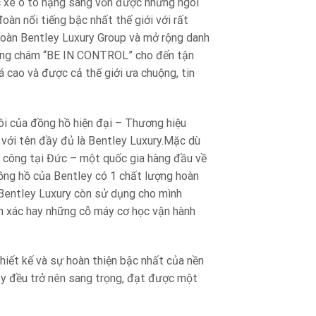
c xe ô tô hạng sang vốn được những ngôi
oàn nổi tiếng bậc nhất thế giới với rất
 đoàn Bentley Luxury Group và mở rộng danh
ương châm “BE IN CONTROL” cho đến tận
 cao và được cả thế giới ưa chuộng, tin
ôi của đồng hồ hiện đại – Thương hiệu
với tên đầy đủ là Bentley Luxury.Mặc dù
a công tại Đức – một quốc gia hàng đầu về
đồng hồ của Bentley có 1 chất lượng hoàn
ế, Bentley Luxury còn sử dụng cho mình
h xác hay những cỗ máy cơ học vận hành
hiết kế và sự hoàn thiện bậc nhất của nền
ey đều trở nên sang trọng, đạt được một