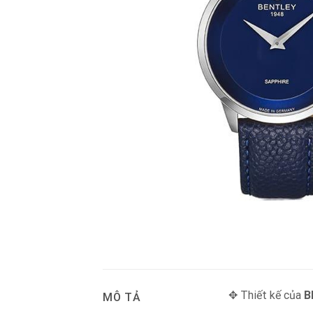
✥ Thiết kế của
B
MÔ TẢ