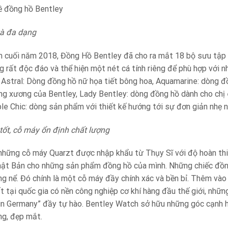
ề đồng hồ Bentley
và đa dạng
ểm cuối năm 2018, Đồng Hồ Bentley đã cho ra mắt 18 bộ sưu tập
ng rất độc đáo và thể hiện một nét cá tính riêng để phù hợp với 
: Astral: Dòng đồng hồ nữ họa tiết bông hoa, Aquamarine: dòng đ
g xương của Bentley, Lady Bentley: dòng đồng hồ dành cho chị 
ple Chic: dòng sản phẩm với thiết kế hướng tới sự đơn giản nhẹ 
 tốt, cỗ máy ổn định chất lượng
ị những cỗ máy Quarzt được nhập khẩu từ Thụy Sĩ với độ hoàn thi
hật Bản cho những sản phẩm đồng hồ của mình. Những chiếc đồ
g nể. Đó chính là một cỗ máy đầy chính xác và bền bỉ. Thêm vào 
t tại quốc gia có nền công nghiệp cơ khí hàng đầu thế giới, nhữ
n Germany” đầy tự hào. Bentley Watch sở hữu những góc cạnh ho
ng, đẹp mắt.