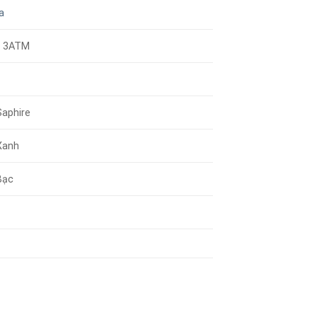
a
/ 3ATM
Saphire
Xanh
Bạc