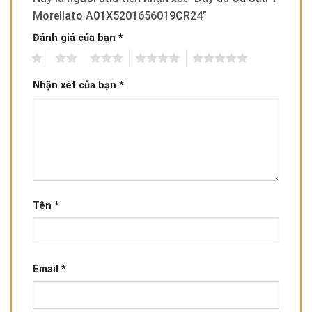
Morellato A01X5201656019CR24”
Đánh giá của bạn
*
1
2
3
4
5
Nhận xét của bạn
*
Tên
*
Email
*