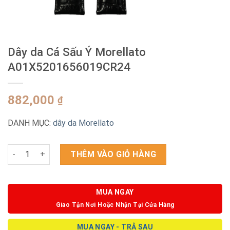
Dây da Cá Sấu Ý Morellato
A01X5201656019CR24
882,000
₫
DANH MỤC:
dây da Morellato
Dây da Cá Sấu Ý Morellato A01X5201656019CR24 số lượng
THÊM VÀO GIỎ HÀNG
MUA NGAY
Giao Tận Nơi Hoặc Nhận Tại Cửa Hàng
MUA NGAY - TRẢ SAU