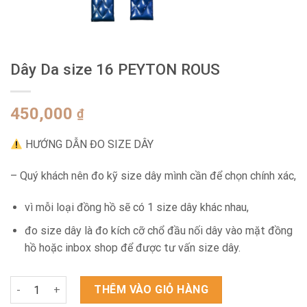
Dây Da size 16 PEYTON ROUS
450,000
₫
HƯỚNG DẪN ĐO SIZE DÂY
– Quý khách nên đo kỹ size dây mình cần để chọn chính xác,
vì mỗi loại đồng hồ sẽ có 1 size dây khác nhau,
đo size dây là đo kích cỡ chổ đầu nối dây vào mặt đồng
hồ hoặc inbox shop để được tư vấn size dây.
Dây Da size 16 PEYTON ROUS số lượng
THÊM VÀO GIỎ HÀNG