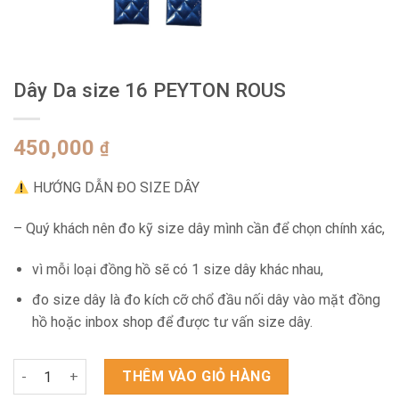
Dây Da size 16 PEYTON ROUS
450,000
₫
HƯỚNG DẪN ĐO SIZE DÂY
– Quý khách nên đo kỹ size dây mình cần để chọn chính xác,
vì mỗi loại đồng hồ sẽ có 1 size dây khác nhau,
đo size dây là đo kích cỡ chổ đầu nối dây vào mặt đồng
hồ hoặc inbox shop để được tư vấn size dây.
Dây Da size 16 PEYTON ROUS số lượng
THÊM VÀO GIỎ HÀNG