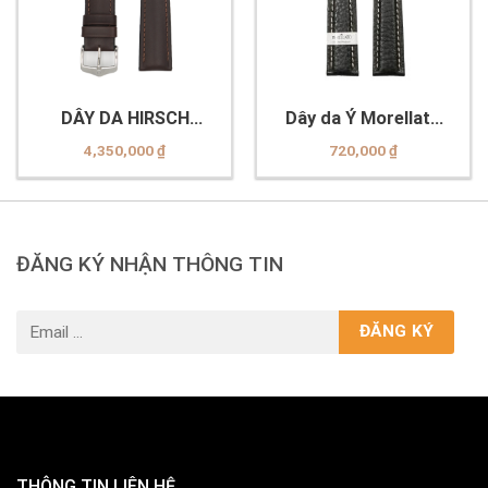
DÂY DA HIRSCH
Dây da Ý Morellato
0925002010-2-22
A01U3689A38019CR20
4,350,000
₫
720,000
₫
ĐĂNG KÝ NHẬN THÔNG TIN
THÔNG TIN LIÊN HỆ