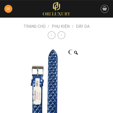
Skip
to
content
TRANG CHỦ
/
PHỤ KIỆN
/
DÂY DA