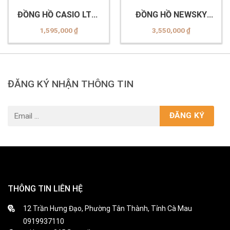
ĐỒNG HỒ CASIO LTP-
ĐỒNG HỒ NEWSKY
1302D-1A1VDF
NS6005G.S01
1,595,000
₫
3,550,000
₫
ĐĂNG KÝ NHẬN THÔNG TIN
THÔNG TIN LIÊN HỆ
12 Trần Hưng Đạo, Phường Tân Thành, Tỉnh Cà Mau
0919937110