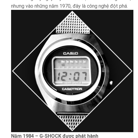
nhưng vào những năm 1970, đây là công nghệ đột phá.
Năm 1984 – G-SHOCK được phát hành