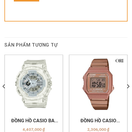
SẢN PHẨM TƯƠNG TỰ
ĐỒNG HỒ CASIO BA-
ĐỒNG HỒ CASIO
110XCR-7ADR
B650WC-5ADF
4,407,000
₫
2,306,000
₫