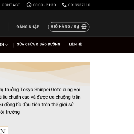
CONTACT
08:00 - 21:30
0919937110
GIỎ HÀNG /
0
₫
ĐĂNG NHẬP
SỬA CHỮA & BẢO DƯỠNG
LIÊN HỆ
IỆN
thị trưởng Tokyo Shinpei Goto cùng với
tiêu chuẩn cao và được ưa chuộng trên
u đồng hồ đầu tiên trên thế giới sử
ôi trường