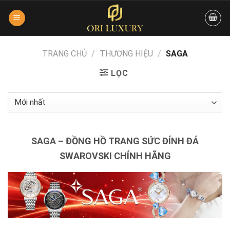
Skip
to
content
TRANG CHỦ
/
THƯƠNG HIỆU
/
SAGA
LỌC
SAGA – ĐỒNG HỒ TRANG SỨC ĐÍNH ĐÁ
SWAROVSKI CHÍNH HÃNG