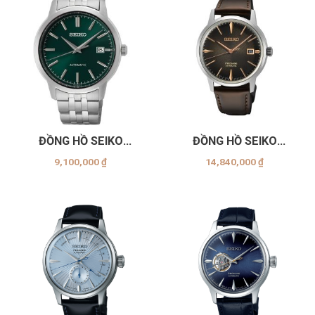
ĐỒNG HỒ SEIKO
ĐỒNG HỒ SEIKO
SRPH89K1
SRPJ17J
9,100,000
₫
14,840,000
₫