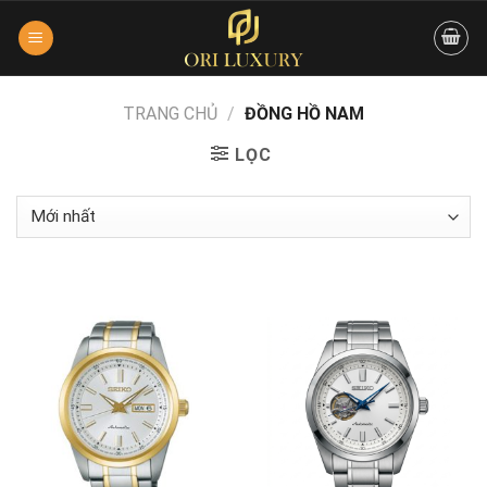
Skip
to
content
TRANG CHỦ
/
ĐỒNG HỒ NAM
LỌC