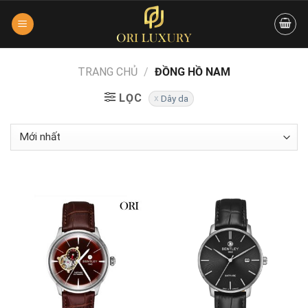
Skip
to
content
TRANG CHỦ
/
ĐỒNG HỒ NAM
LỌC
Dây da