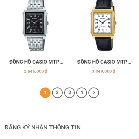
ĐỒNG HỒ CASIO MTP-
ĐỒNG HỒ CASIO MTP-
B190D-1BVDF
B190GL-7BVDF
2,846,000
₫
3,049,000
₫
1
2
3
4
ĐĂNG KÝ NHẬN THÔNG TIN