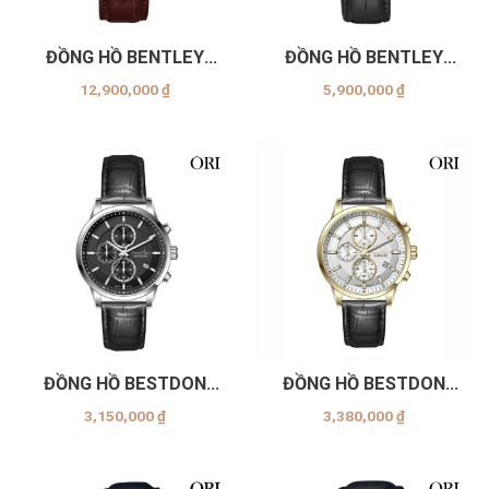
ĐỒNG HỒ BENTLEY
ĐỒNG HỒ BENTLEY
BL1850 (-15MWDD
BL2219 (-10MWBB MS-
12,900,000
₫
5,900,000
₫
AMS-GL NÂU)
GL ĐEN)
ĐỒNG HỒ BESTDON
ĐỒNG HỒ BESTDON
BD99300G-B07
BD99300G-B08
3,150,000
₫
3,380,000
₫