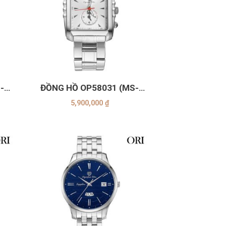
+
-
ĐỒNG HỒ OP58031 (MS-
TRẮNG)
5,900,000
₫