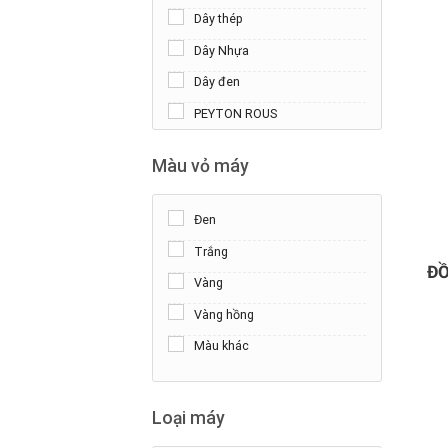
Dây thép
Dây Nhựa
Dây đen
PEYTON ROUS
Morellato
Màu vỏ máy
Da Cá Sấu
Da Bò
Đen
+
Trắng
ĐỒ
Vàng
Vàng hồng
Màu khác
Loại máy