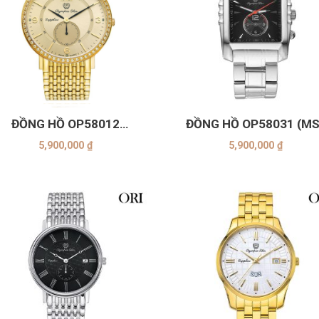
+
ĐỒNG HỒ OP58012
ĐỒNG HỒ OP58031 (MS
(-04DMK-VÀNG)
ĐEN)
5,900,000
₫
5,900,000
₫