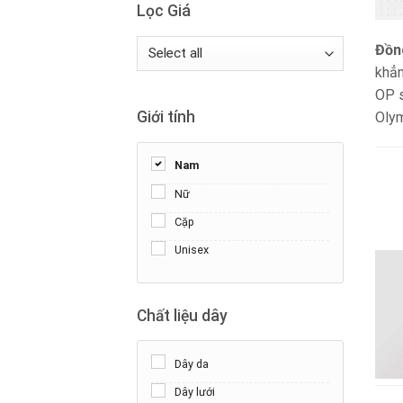
Lọc Giá
Đồn
khẳn
OP s
Giới tính
Olym
Nam
Nữ
Cặp
Unisex
Chất liệu dây
Dây da
Dây lưới