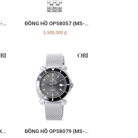
+
-
ĐỒNG HỒ OP58057 (MS-
Xanh)
5,500,000
₫
+
K-
ĐỒNG HỒ OP58079 (MS-
ĐEN)