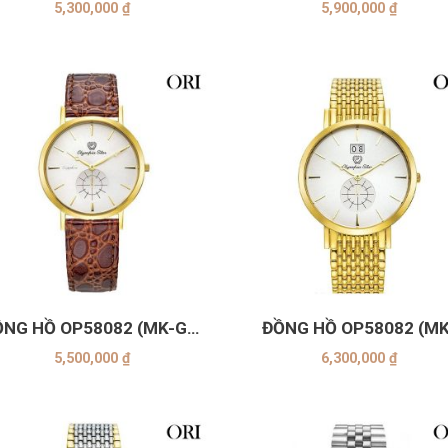
5,300,000
₫
5,900,000
₫
+
ỒNG HỒ OP58082 (MK-GL-
ĐỒNG HỒ OP58082 (MK
TRẮNG)
Trắng)
5,500,000
₫
6,300,000
₫