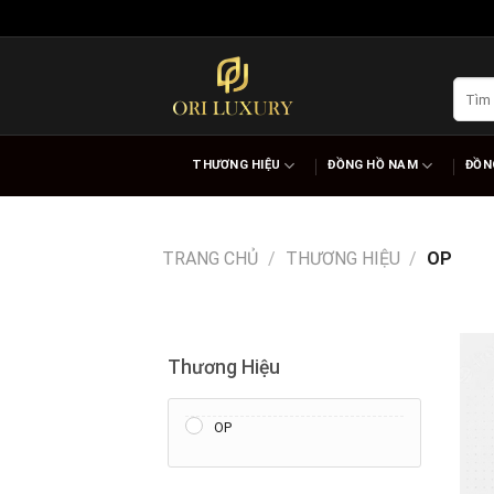
Skip
to
content
Tìm
kiếm:
THƯƠNG HIỆU
ĐỒNG HỒ NAM
ĐỒN
TRANG CHỦ
/
THƯƠNG HIỆU
/
OP
Thương Hiệu
OP