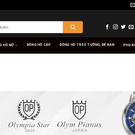
ĐỒNG HỒ CẶP
ĐỒNG HỒ TREO TƯỜNG, ĐỂ BÀN
G HỒ NỮ
PHỤ K