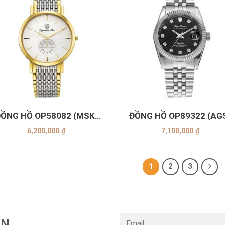
+
ỒNG HỒ OP58082 (MSK-
ĐỒNG HỒ OP89322 (AG
Trắng)
Đen)
6,200,000
₫
7,100,000
₫
1
2
3
IN