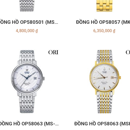
+
ỒNG HỒ OP580501 (MS-
ĐỒNG HỒ OP58057 (MK
ĐEN)
Trắng)
4,800,000
₫
6,350,000
₫
+
ĐỒNG HỒ OP58063 (MS-
ĐỒNG HỒ OP58063 (MS
TRẮNG)
TRẮNG)