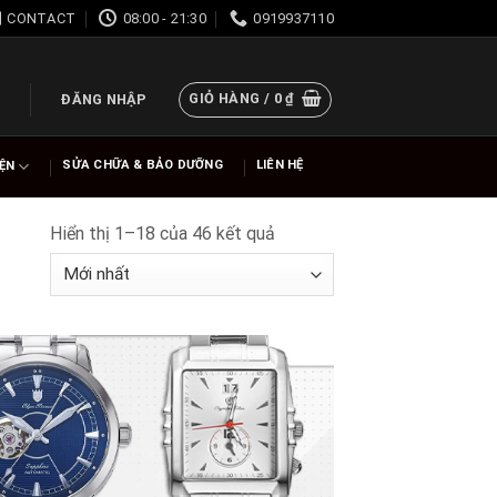
CONTACT
08:00 - 21:30
0919937110
GIỎ HÀNG /
0
₫
ĐĂNG NHẬP
SỬA CHỮA & BẢO DƯỠNG
LIÊN HỆ
IỆN
Hiển thị 1–18 của 46 kết quả