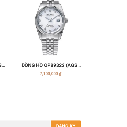
+
S-
ĐỒNG HỒ OP89322 (AGS-
TRẮNG)
7,100,000
₫