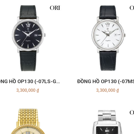
+
NG HỒ OP130 (-07LS-GL-
ĐỒNG HỒ OP130 (-07M
ĐEN)
GL-Trắng)
3,300,000
₫
3,300,000
₫