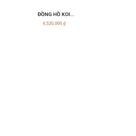
+
ĐỒNG HỒ KOI
7
K006.152.65.2.33.11.04
4,520,000
₫