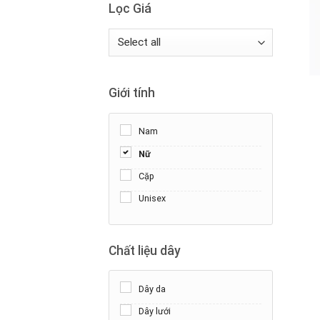
Lọc Giá
+
Giới tính
Nam
Nữ
Cặp
Unisex
Chất liệu dây
Dây da
Dây lưới