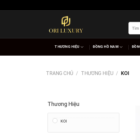
Skip
to
content
Tìm
kiếm:
THƯƠNG HIỆU
ĐỒNG HỒ NAM
ĐỒN
TRANG CHỦ
/
THƯƠNG HIỆU
/
KOI
Thương Hiệu
KOI