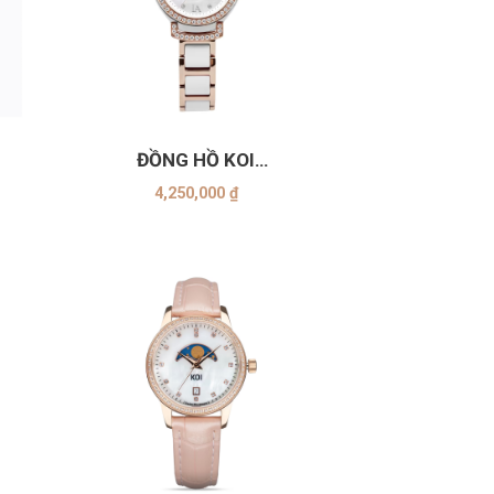
+
ĐỒNG HỒ KOI
05
K004.153.64.14.53.11.05
4,250,000
₫