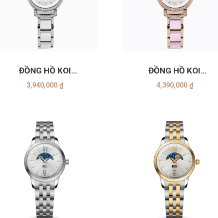
+
ĐỒNG HỒ KOI
ĐỒNG HỒ KOI
K004.101.64.14.01.11.05
K004.152.64.14.54.11.
3,940,000
₫
4,390,000
₫