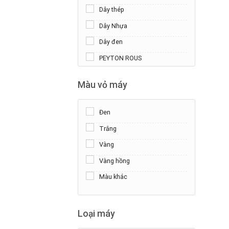
+
Dây thép
Dây Nhựa
Dây đen
PEYTON ROUS
Morellato
Màu vỏ máy
Da Cá Sấu
Da Bò
Đen
Trắng
Vàng
Vàng hồng
Màu khác
+
Loại máy