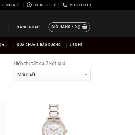
CONTACT
08:00 - 21:30
0919937110
GIỎ HÀNG /
0
₫
ĐĂNG NHẬP
SỬA CHỮA & BẢO DƯỠNG
LIÊN HỆ
IỆN
Hiển thị tất cả 7 kết quả