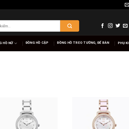
ĐỒNG HỒ CẶP
ĐỒNG HỒ TREO TƯỜNG, ĐỂ BÀN
G HỒ NỮ
PHỤ K