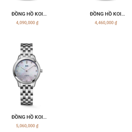
+
ĐỒNG HỒ KOI
ĐỒNG HỒ KOI
K006.103.65.1.03.03.07
K006.136.65.1.50.03.0
4,090,000
₫
4,460,000
₫
ĐỒNG HỒ KOI
K007.436.64.50.03.04.01
5,060,000
₫